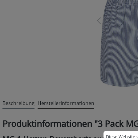
Beschreibung
Herstellerinformationen
Produktinformationen "3 Pack MG
Cookie-Voreins
Diese Website v
Diese Website 