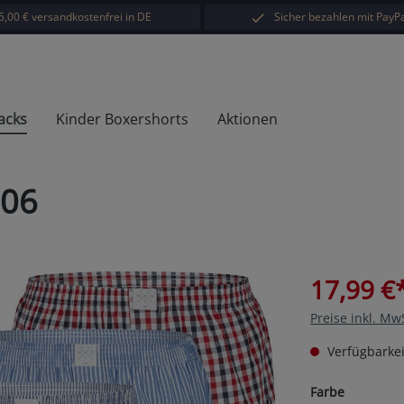
5,00 € versandkostenfrei in DE
Sicher bezahlen mit PayPa
acks
Kinder Boxershorts
Aktionen
D06
17,99 €
Preise inkl. Mw
Verfügbarkei
auswähl
Farbe