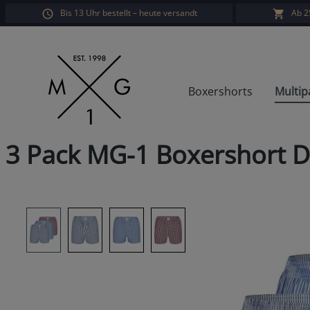
Bis 13 Uhr bestellt – heute versandt
Ab 2
springen
Zur Hauptnavigation springen
Boxershorts
Multip
3 Pack MG-1 Boxershort 
Bildergalerie überspringen