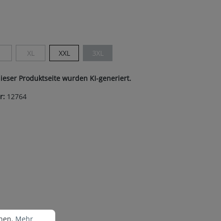
on ist zurzeit nicht verfügbar.)
len
XL
XXL
3XL
ist zurzeit nicht verfügbar.)
Diese Option ist zurzeit nicht verfügbar.)
(Diese Option ist zurzeit nicht verfügbar.)
(Diese Option ist zurzeit nicht verfügbar.)
dieser Produktseite wurden KI-generiert.
r:
12764
nen.
Mehr Informationen ...
nnen.
Mehr