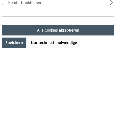
Komfortfunktionen
Alle Cookies akzeptieren
Speichern
Nur technisch notwendige
17,99 €*
%
23,97 €*
(24.95% gespart)
Preise inkl. MwSt. zzgl. Versandkosten
Verfügbarkeit anfragen
auswählen
Farbe
DESIGN 08
(Diese Option ist zurzeit nicht verfügbar.)