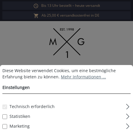
Bis 13 Uhr bestellt – heute versandt
alt springen
Ab 25,00 € versandkostenfrei in DE
Cookie-Voreinstellungen
Diese Website verwendet Cookies, um eine bestmögliche Erfahrun
War
Diese Website verwendet Cookies, um eine bestmögliche
Erfahrung bieten zu können.
Mehr Informationen ...
3 Pack MG-1 Boxershort D08
Einstellungen
Technisch erforderlich
Bildergalerie überspringen
Statistiken
Marketing