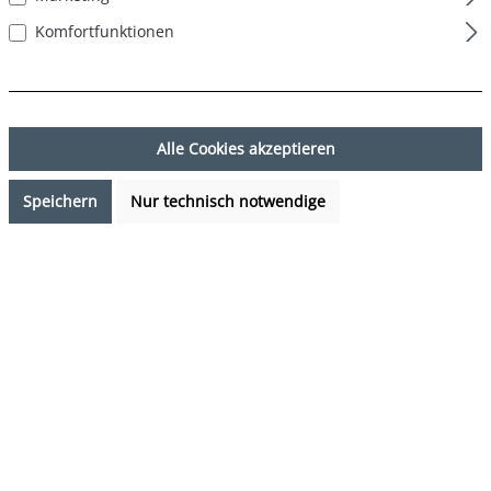
Komfortfunktionen
Alle Cookies akzeptieren
Speichern
Nur technisch notwendige
19,99 €*
%
27,99 €*
(28.58% gespart)
Preise inkl. MwSt. zzgl. Versandkosten
Sofort verfügbar, Lieferzeit: 1-3 Tage
auswählen
Farbe
Schneemann - Snowman