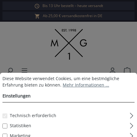
Bis 13 Uhr bestellt – heute versandt
alt springen
Ab 25,00 € versandkostenfrei in DE
War
Cookie-Voreinstellungen
Diese Website verwendet Cookies, um eine bestmögliche Erfahrun
Diese Website verwendet Cookies, um eine bestmögliche
3er Pack MG-1 Boxershort Xmas
Erfahrung bieten zu können.
Mehr Informationen ...
Schneemann
Einstellungen
Technisch erforderlich
Statistiken
Bildergalerie überspringen
Marketing