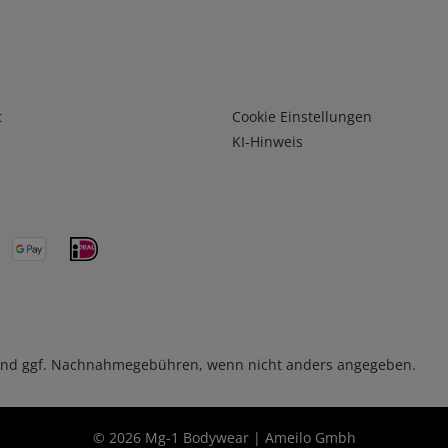
Infos 3
t
Cookie Einstellungen
KI-Hinweis
nd ggf. Nachnahmegebühren, wenn nicht anders angegeben.
© 2026 Mg-1 Bodywear | Ameilo Gmbh