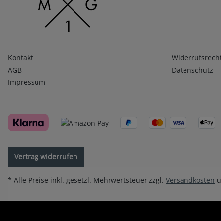
Infos 1
Infos 2
Kontakt
Widerrufsrech
AGB
Datenschutz
Impressum
Vertrag widerrufen
* Alle Preise inkl. gesetzl. Mehrwertsteuer zzgl.
Versandkosten
u