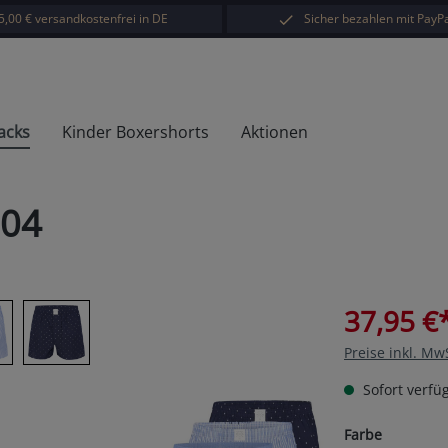
5,00 € versandkostenfrei in DE
Sicher bezahlen mit PayPa
acks
Kinder Boxershorts
Aktionen
D04
37,95 €
Preise inkl. Mw
Sofort verfüg
auswähl
Farbe