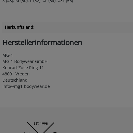
S (48), M (50), L (52), XL (54), XXL (56)
Herkunftsland:
Herstellerinformationen
MG-1
MG-1 Bodywear GmbH
Konrad-Zuse Ring 11
48691 Vreden
Deutschland
info@mg1-bodywear.de