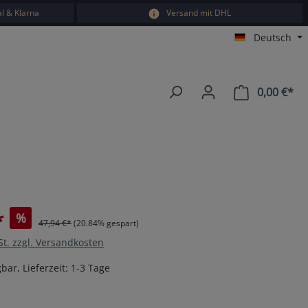
l & Klarna
Versand mit DHL
Deutsch
0,00 €*
War
*
%
47,94 €*
(20.84% gespart)
St. zzgl. Versandkosten
bar, Lieferzeit: 1-3 Tage
en