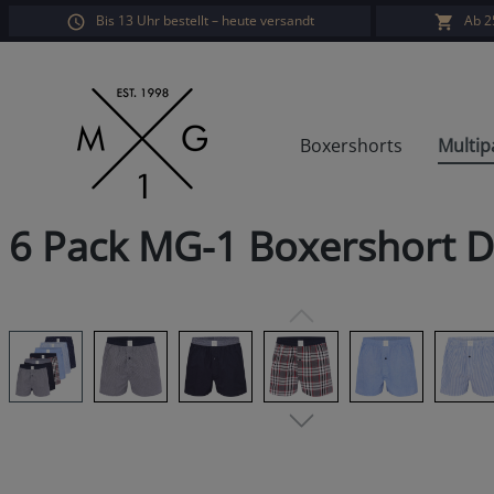
Bis 13 Uhr bestellt – heute versandt
Ab 2
springen
Zur Hauptnavigation springen
Boxershorts
Multip
6 Pack MG-1 Boxershort 
Bildergalerie überspringen