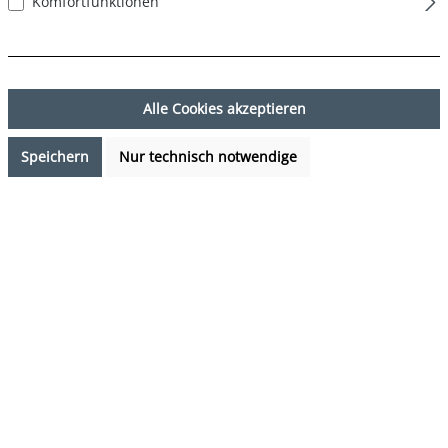
Komfortfunktionen
Alle Cookies akzeptieren
Speichern
Nur technisch notwendige
7,99 €*
Preise inkl. MwSt. zzgl. Versandkosten
Verfügbarkeit anfragen
auswählen
Farbe
DESIGN 26
(Diese Option ist zurzeit nicht verfügbar.)
auswählen
Grösse
S
M
L
XL
XXL
(Diese Option ist zurzeit nicht verfügbar.)
(Diese Option ist zurzeit nicht verfügbar.)
(Diese Option ist zurzeit nicht verfügb