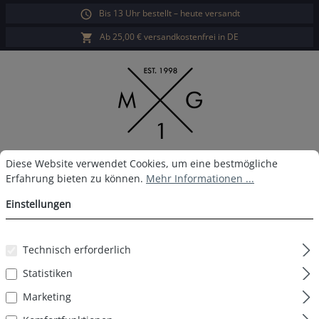
Bis 13 Uhr bestellt – heute versandt
alt springen
Ab 25,00 € versandkostenfrei in DE
Cookie-Voreinstellungen
Diese Website verwendet Cookies, um eine bestmögliche Erfahrun
Diese Website verwendet Cookies, um eine bestmögliche
War
Erfahrung bieten zu können.
Mehr Informationen ...
MG-1 Boxershort D26
Einstellungen
Technisch erforderlich
Bildergalerie überspringen
Statistiken
Marketing