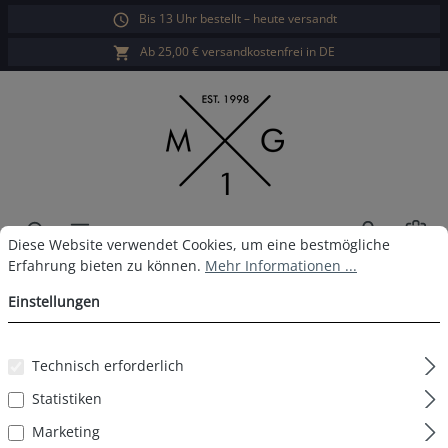
Bis 13 Uhr bestellt – heute versandt
alt springen
Ab 25,00 € versandkostenfrei in DE
War
Cookie-Voreinstellungen
Diese Website verwendet Cookies, um eine bestmögliche Erfahrun
Diese Website verwendet Cookies, um eine bestmögliche
Erfahrung bieten zu können.
Mehr Informationen ...
MG-1 Boxershort D30
Einstellungen
Technisch erforderlich
Bildergalerie überspringen
Statistiken
Marketing