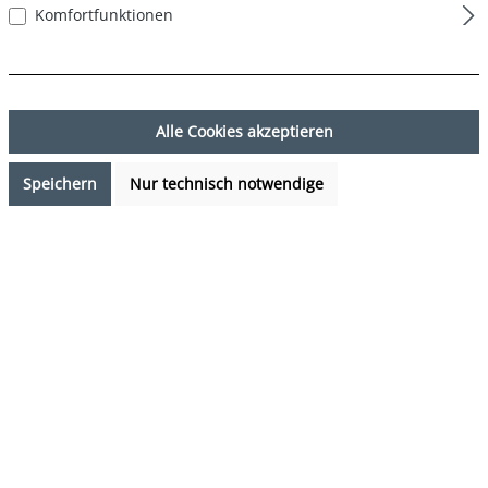
Komfortfunktionen
Alle Cookies akzeptieren
Speichern
Nur technisch notwendige
7,99 €*
Preise inkl. MwSt. zzgl. Versandkosten
Verfügbarkeit anfragen
auswählen
Farbe
DESIGN 32
(Diese Option ist zurzeit nicht verfügbar.)