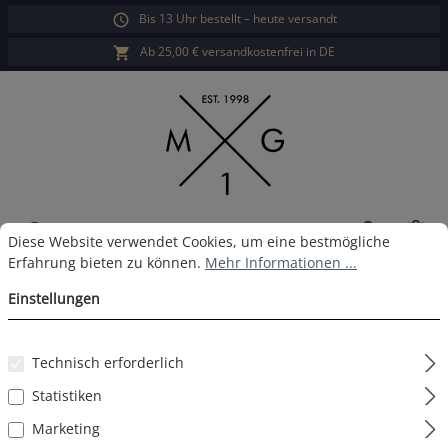
Bis 13 Uhr bestellt – heute versandt
alt springen
Ab 25,00 € versandkostenfrei in DE
War
Cookie-Voreinstellungen
Diese Website verwendet Cookies, um eine bestmögliche Erfahrun
Diese Website verwendet Cookies, um eine bestmögliche
Erfahrung bieten zu können.
Mehr Informationen ...
MG-1 Boxershort D32
Einstellungen
Technisch erforderlich
Bildergalerie überspringen
Statistiken
Marketing