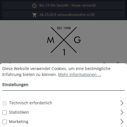
Bis 13 Uhr bestellt – heute versandt
alt springen
Ab 25,00 € versandkostenfrei in DE
War
Cookie-Voreinstellungen
Diese Website verwendet Cookies, um eine bestmögliche Erfahrun
Diese Website verwendet Cookies, um eine bestmögliche
Erfahrung bieten zu können.
Mehr Informationen ...
MG-1 Boxershort D33
Einstellungen
Technisch erforderlich
Bildergalerie überspringen
Statistiken
Marketing