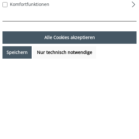
Komfortfunktionen
Alle Cookies akzeptieren
Speichern
Nur technisch notwendige
7,99 €*
Preise inkl. MwSt. zzgl. Versandkosten
Verfügbarkeit anfragen
auswählen
Farbe
DESIGN 33
(Diese Option ist zurzeit nicht verfügbar.)