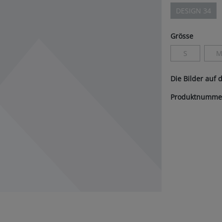
DESIGN 34
(Diese Opti
auswäh
Grösse
S
(Diese Option 
(
Die Bilder auf 
Produktnumme