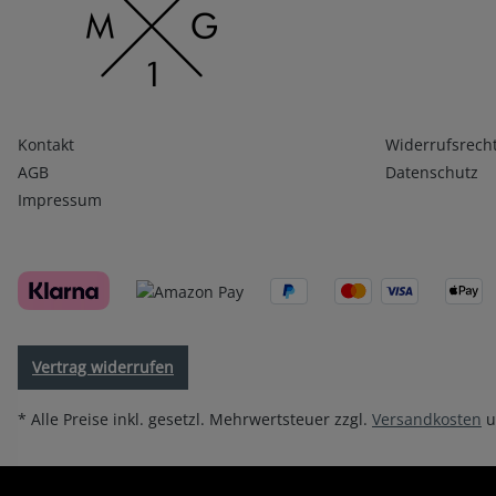
Infos 1
Infos 2
Kontakt
Widerrufsrech
AGB
Datenschutz
Impressum
Vertrag widerrufen
* Alle Preise inkl. gesetzl. Mehrwertsteuer zzgl.
Versandkosten
u