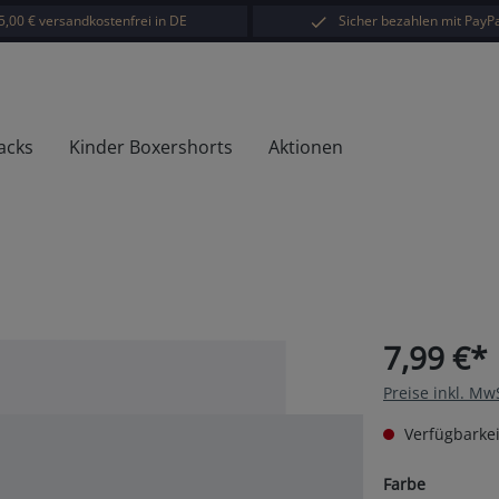
5,00 € versandkostenfrei in DE
Sicher bezahlen mit PayPa
acks
Kinder Boxershorts
Aktionen
7,99 €*
Preise inkl. Mw
Verfügbarkei
auswähl
Farbe