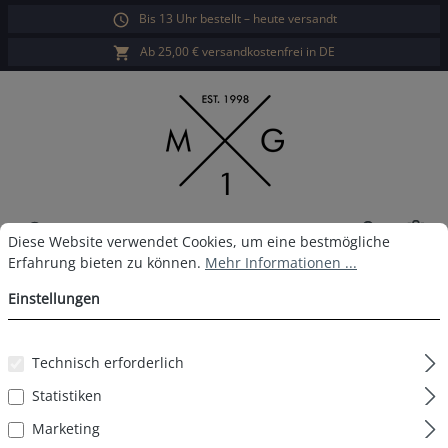
Bis 13 Uhr bestellt – heute versandt
alt springen
Ab 25,00 € versandkostenfrei in DE
War
Cookie-Voreinstellungen
Diese Website verwendet Cookies, um eine bestmögliche Erfahrun
Diese Website verwendet Cookies, um eine bestmögliche
Erfahrung bieten zu können.
Mehr Informationen ...
MG-1 Boxershort D35
Einstellungen
Technisch erforderlich
Bildergalerie überspringen
Statistiken
Marketing