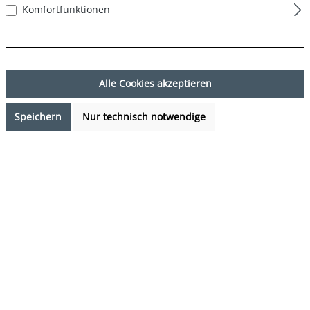
Komfortfunktionen
Alle Cookies akzeptieren
Speichern
Nur technisch notwendige
7,99 €*
Preise inkl. MwSt. zzgl. Versandkosten
Verfügbarkeit anfragen
auswählen
Farbe
DESIGN 35
(Diese Option ist zurzeit nicht verfügbar.)