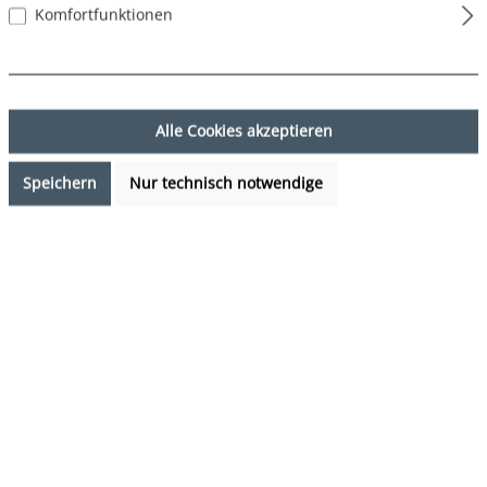
Komfortfunktionen
Alle Cookies akzeptieren
Speichern
Nur technisch notwendige
7,99 €*
Preise inkl. MwSt. zzgl. Versandkosten
Verfügbarkeit anfragen
auswählen
Farbe
DESIGN 37
(Diese Option ist zurzeit nicht verfügbar.)