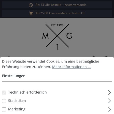
Bis 13 Uhr bestellt – heute versandt
alt springen
Ab 25,00 € versandkostenfrei in DE
War
Cookie-Voreinstellungen
Diese Website verwendet Cookies, um eine bestmögliche Erfahrun
Diese Website verwendet Cookies, um eine bestmögliche
Erfahrung bieten zu können.
Mehr Informationen ...
MG-1 Boxershort D37
Einstellungen
Technisch erforderlich
Bildergalerie überspringen
Statistiken
Marketing