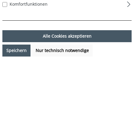
Komfortfunktionen
Alle Cookies akzeptieren
Speichern
Nur technisch notwendige
7,99 €*
Preise inkl. MwSt. zzgl. Versandkosten
Verfügbarkeit anfragen
auswählen
Farbe
DESIGN 38
(Diese Option ist zurzeit nicht verfügbar.)