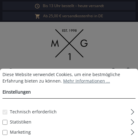
Bis 13 Uhr bestellt – heute versandt
alt springen
Ab 25,00 € versandkostenfrei in DE
War
Cookie-Voreinstellungen
Diese Website verwendet Cookies, um eine bestmögliche Erfahrun
Diese Website verwendet Cookies, um eine bestmögliche
Erfahrung bieten zu können.
Mehr Informationen ...
MG-1 Boxershort D38
Einstellungen
Technisch erforderlich
Bildergalerie überspringen
Statistiken
Marketing