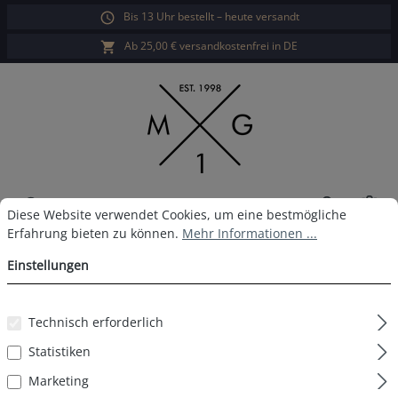
Bis 13 Uhr bestellt – heute versandt
alt springen
Ab 25,00 € versandkostenfrei in DE
War
Cookie-Voreinstellungen
Diese Website verwendet Cookies, um eine bestmögliche Erfahrun
Diese Website verwendet Cookies, um eine bestmögliche
Erfahrung bieten zu können.
Mehr Informationen ...
MG-1 Boxershort D41
Einstellungen
Technisch erforderlich
Bildergalerie überspringen
Statistiken
Marketing