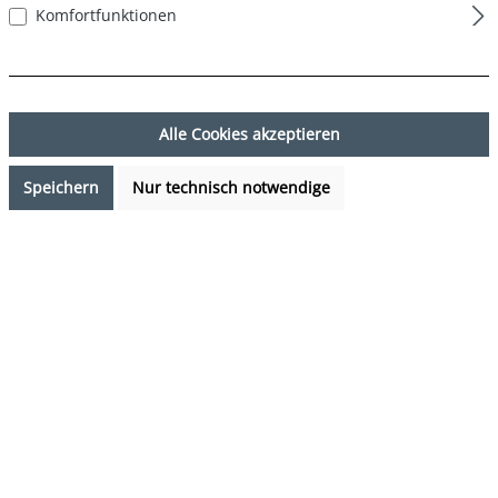
Komfortfunktionen
Alle Cookies akzeptieren
Speichern
Nur technisch notwendige
7,99 €*
Preise inkl. MwSt. zzgl. Versandkosten
Verfügbarkeit anfragen
auswählen
Farbe
DESIGN 41
(Diese Option ist zurzeit nicht verfügbar.)