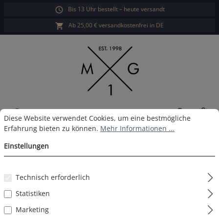
Bis 13 Uhr bestellt – heute versandt
alt springen
Ab 25,00 € versandkostenfrei in DE
War
Cookie-Voreinstellungen
Diese Website verwendet Cookies, um eine bestmögliche Erfahrun
Diese Website verwendet Cookies, um eine bestmögliche
Erfahrung bieten zu können.
Mehr Informationen ...
MG-1 Boxershort D42
Einstellungen
Technisch erforderlich
Bildergalerie überspringen
Statistiken
Marketing