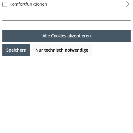
Komfortfunktionen
Alle Cookies akzeptieren
Speichern
Nur technisch notwendige
7,99 €*
Preise inkl. MwSt. zzgl. Versandkosten
Verfügbarkeit anfragen
auswählen
Farbe
DESIGN 42
(Diese Option ist zurzeit nicht verfügbar.)