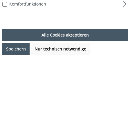
Komfortfunktionen
Alle Cookies akzeptieren
Speichern
Nur technisch notwendige
7,99 €*
Preise inkl. MwSt. zzgl. Versandkosten
Verfügbarkeit anfragen
auswählen
Farbe
DESIGN 43
(Diese Option ist zurzeit nicht verfügbar.)