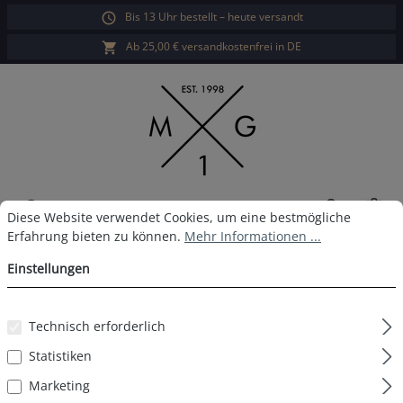
Bis 13 Uhr bestellt – heute versandt
alt springen
Ab 25,00 € versandkostenfrei in DE
War
Cookie-Voreinstellungen
Diese Website verwendet Cookies, um eine bestmögliche Erfahrun
Diese Website verwendet Cookies, um eine bestmögliche
Erfahrung bieten zu können.
Mehr Informationen ...
MG-1 Boxershort D43
Einstellungen
Technisch erforderlich
Bildergalerie überspringen
Statistiken
Marketing