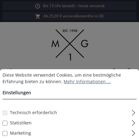
Bis 13 Uhr bestellt – heute versandt
alt springen
Ab 25,00 € versandkostenfrei in DE
War
Cookie-Voreinstellungen
Diese Website verwendet Cookies, um eine bestmögliche Erfahrun
Diese Website verwendet Cookies, um eine bestmögliche
Erfahrung bieten zu können.
Mehr Informationen ...
MG-1 Boxershort D50
Einstellungen
Technisch erforderlich
Bildergalerie überspringen
Statistiken
Marketing