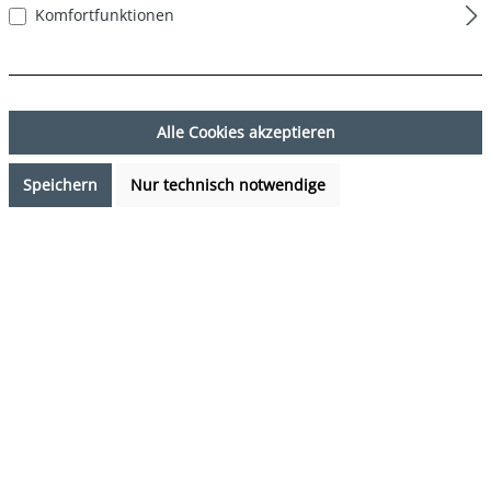
Komfortfunktionen
Alle Cookies akzeptieren
Speichern
Nur technisch notwendige
7,99 €*
Preise inkl. MwSt. zzgl. Versandkosten
Verfügbarkeit anfragen
auswählen
Farbe
DESIGN 50
(Diese Option ist zurzeit nicht verfügbar.)