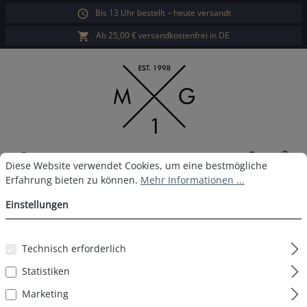
Bis 13 Uhr bestellt – heute versandt
alt springen
Ab 25,00 € versandkostenfrei in DE
War
Cookie-Voreinstellungen
Diese Website verwendet Cookies, um eine bestmögliche Erfahrun
Diese Website verwendet Cookies, um eine bestmögliche
Erfahrung bieten zu können.
Mehr Informationen ...
MG-1 Boxershort D52
Einstellungen
Technisch erforderlich
Bildergalerie überspringen
Statistiken
Marketing