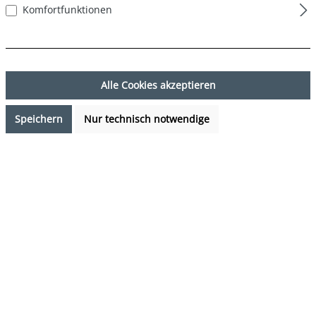
Komfortfunktionen
Alle Cookies akzeptieren
Speichern
Nur technisch notwendige
7,99 €*
Preise inkl. MwSt. zzgl. Versandkosten
Verfügbarkeit anfragen
auswählen
Farbe
DESIGN 52
(Diese Option ist zurzeit nicht verfügbar.)