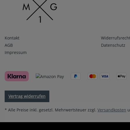
Infos 1
Infos 2
Kontakt
Widerrufsrech
AGB
Datenschutz
Impressum
Vertrag widerrufen
* Alle Preise inkl. gesetzl. Mehrwertsteuer zzgl.
Versandkosten
u