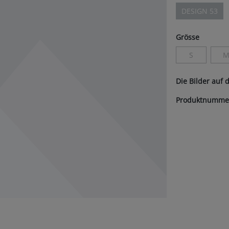
DESIGN 53
(Diese Opti
auswäh
Grösse
S
(Diese Option 
(
Die Bilder auf 
Produktnumme