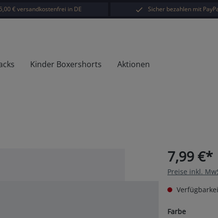
5,00 € versandkostenfrei in DE
Sicher bezahlen mit PayPa
acks
Kinder Boxershorts
Aktionen
7,99 €*
Preise inkl. Mw
Verfügbarkei
auswähl
Farbe