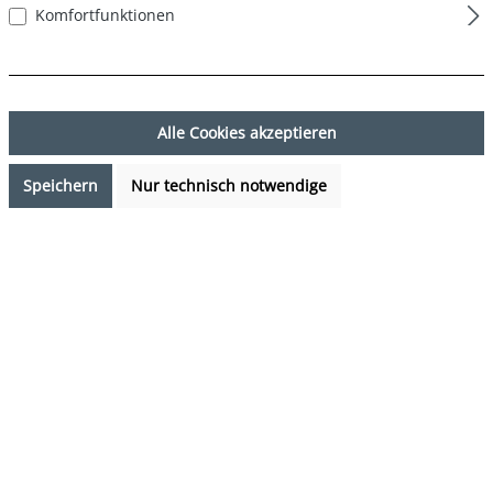
Komfortfunktionen
Alle Cookies akzeptieren
Speichern
Nur technisch notwendige
7,99 €*
Preise inkl. MwSt. zzgl. Versandkosten
Verfügbarkeit anfragen
auswählen
Farbe
DESIGN 54
(Diese Option ist zurzeit nicht verfügbar.)