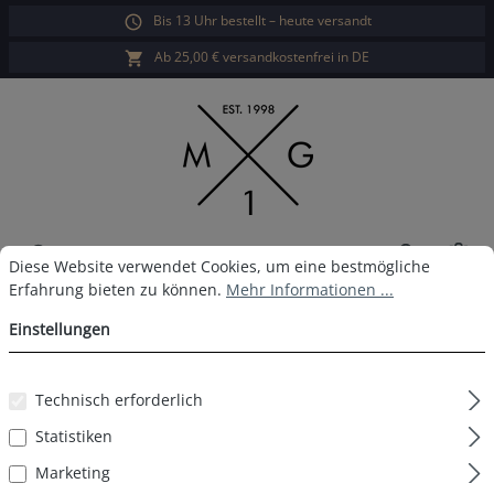
Bis 13 Uhr bestellt – heute versandt
alt springen
Ab 25,00 € versandkostenfrei in DE
War
Cookie-Voreinstellungen
Diese Website verwendet Cookies, um eine bestmögliche Erfahrun
Diese Website verwendet Cookies, um eine bestmögliche
Erfahrung bieten zu können.
Mehr Informationen ...
MG-1 Boxershort D54
Einstellungen
Technisch erforderlich
Bildergalerie überspringen
Statistiken
Marketing