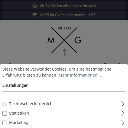
Bis 13 Uhr bestellt – heute versandt
alt springen
Ab 25,00 € versandkostenfrei in DE
War
Cookie-Voreinstellungen
Diese Website verwendet Cookies, um eine bestmögliche Erfahrun
Diese Website verwendet Cookies, um eine bestmögliche
Erfahrung bieten zu können.
Mehr Informationen ...
MG-1 Boxershort D57
Einstellungen
Technisch erforderlich
Bildergalerie überspringen
Statistiken
Marketing