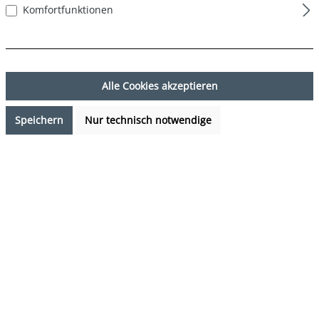
Komfortfunktionen
Alle Cookies akzeptieren
Speichern
Nur technisch notwendige
7,99 €*
Preise inkl. MwSt. zzgl. Versandkosten
Verfügbarkeit anfragen
auswählen
Farbe
DESIGN 57
(Diese Option ist zurzeit nicht verfügbar.)