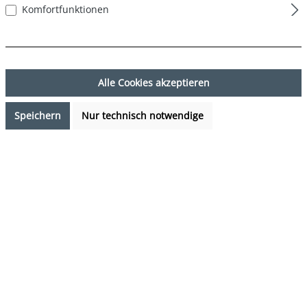
Komfortfunktionen
Alle Cookies akzeptieren
Speichern
Nur technisch notwendige
7,99 €*
Preise inkl. MwSt. zzgl. Versandkosten
Verfügbarkeit anfragen
auswählen
Farbe
DESIGN 57
(Diese Option ist zurzeit nicht verfügbar.)