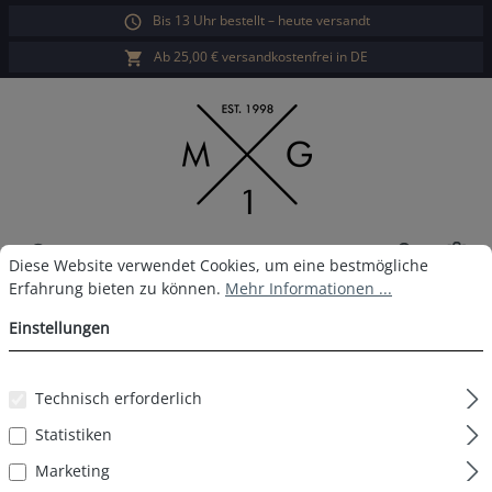
Bis 13 Uhr bestellt – heute versandt
alt springen
Ab 25,00 € versandkostenfrei in DE
War
Cookie-Voreinstellungen
Diese Website verwendet Cookies, um eine bestmögliche Erfahrun
Diese Website verwendet Cookies, um eine bestmögliche
Erfahrung bieten zu können.
Mehr Informationen ...
MG-1 Boxershort D57
Einstellungen
Technisch erforderlich
Bildergalerie überspringen
Statistiken
Marketing